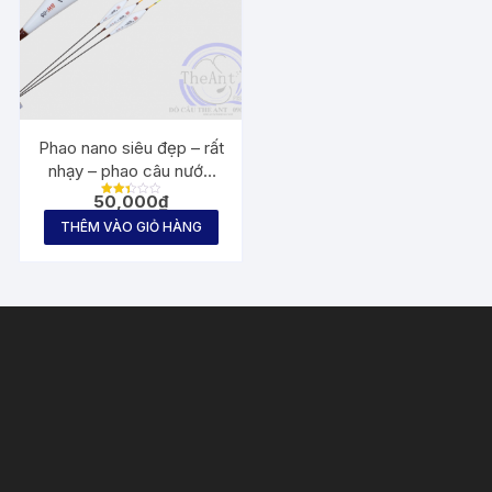
Phao nano siêu đẹp – rất
nhạy – phao câu nước
sâu
50,000
₫
Được
xếp
THÊM VÀO GIỎ HÀNG
hạng
2.36
5
sao