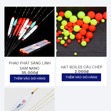
PHAO PHÁT SÁNG LINH
HẠT BOILES CÂU CHÉP
SAM NANO
2,000
₫
35,000
₫
THÊM VÀO GIỎ HÀNG
THÊM VÀO GIỎ HÀNG