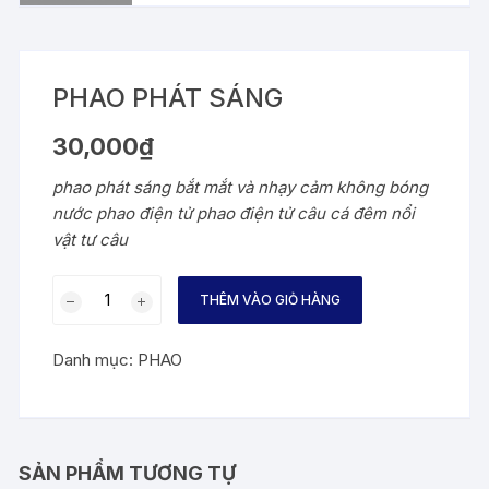
PHAO PHÁT SÁNG
30,000
₫
phao phát sáng bắt mắt và nhạy cảm không bóng
nước phao điện tử phao điện tử câu cá đêm nổi
vật tư câu
PHAO
THÊM VÀO GIỎ HÀNG
PHÁT
SÁNG
Danh mục:
PHAO
số
lượng
SẢN PHẨM TƯƠNG TỰ