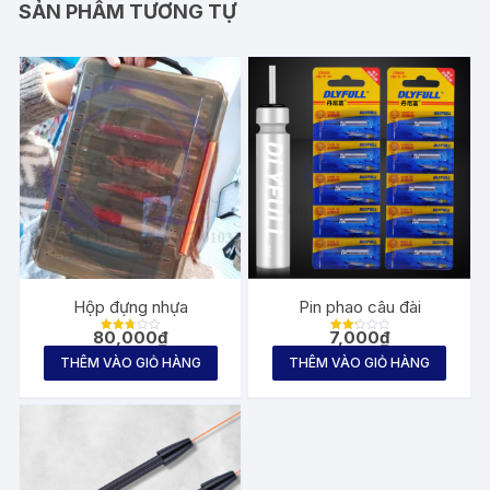
SẢN PHẨM TƯƠNG TỰ
Hộp đựng nhựa
Pin phao câu đài
80,000
₫
7,000
₫
Được
Được
xếp
xếp
THÊM VÀO GIỎ HÀNG
THÊM VÀO GIỎ HÀNG
hạng
hạng
2.71
2.25
5
5
sao
sao