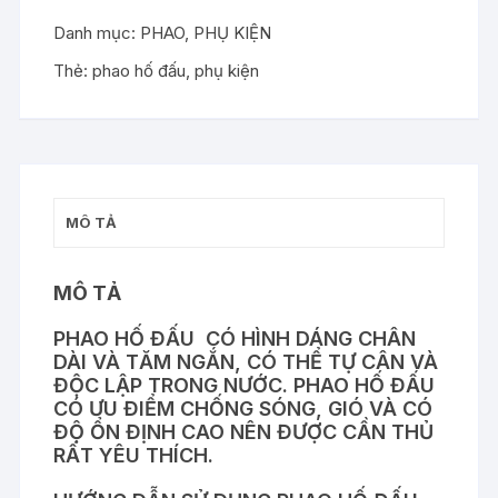
Danh mục:
PHAO
,
PHỤ KIỆN
Thẻ:
phao hố đấu
,
phụ kiện
MÔ TẢ
MÔ TẢ
PHAO HỐ ĐẤU CÓ HÌNH DÁNG CHÂN
DÀI VÀ TĂM NGẮN, CÓ THỂ TỰ CÂN VÀ
ĐỘC LẬP TRONG NƯỚC. PHAO HỐ ĐẤU
CÓ ƯU ĐIỂM CHỐNG SÓNG, GIÓ VÀ CÓ
ĐỘ ỔN ĐỊNH CAO NÊN ĐƯỢC CẦN THỦ
RẤT YÊU THÍCH.