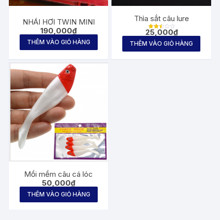
Thìa sắt câu lure
NHÁI HƠI TWIN MINI
190,000
₫
25,000
₫
Được
xếp
THÊM VÀO GIỎ HÀNG
THÊM VÀO GIỎ HÀNG
hạng
2.58
5
sao
Mồi mềm câu cá lóc
50,000
₫
THÊM VÀO GIỎ HÀNG