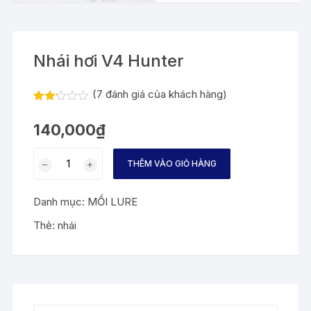
Nhái hơi V4 Hunter
(
7
đánh giá của khách hàng)
2.14
7
trên
140,000
₫
5
dựa
trên
Nhái
đánh
THÊM VÀO GIỎ HÀNG
hơi
giá
V4
Danh mục:
MỒI LURE
Hunter
số
Thẻ:
nhái
lượng