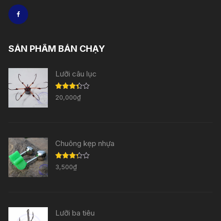
SẢN PHẨM BÁN CHẠY
Lưỡi câu lục
Được
20,000
₫
xếp
hạng
3.33
5
sao
Chuông kẹp nhựa
Được
3,500
₫
xếp
hạng
3.29
5
sao
Lưỡi ba tiêu