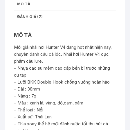
MÔ TẢ
ĐÁNH GIÁ (7)
MÔ TẢ
Mồi giả nhái hơi Hunter V4 đang hot nhất hiện nay,
chuyên dành câu cá lóc. Nhái hơi Hunter V4 cực
phẩm câu lure.
– Nhựa cao su mềm cao cấp bền bỉ trước những
cú táp.
– Lưỡi BKK Double Hook chống vướng hoàn hảo
– Dài : 38mm
– Nặng : 7g
– Màu : xanh lá, vàng, đỏ,cam, xám
– Thể loại : Nổi
– Xuất sứ: Thái Lan
– Thìa xoay thế hệ mới đánh nước tốt thu hút cá