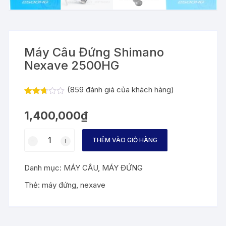
Máy Câu Đứng Shimano
Nexave 2500HG
(
859
đánh giá của khách hàng)
2.66
818
trên 5
1,400,000
₫
dựa
trên
đánh
Máy
giá
THÊM VÀO GIỎ HÀNG
Câu
Đứng
Danh mục:
MÁY CÂU
,
MÁY ĐỨNG
Shimano
Nexave
Thẻ:
máy đứng
,
nexave
2500HG
số
lượng