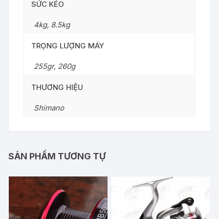
SỨC KÉO
4kg, 8.5kg
TRỌNG LƯỢNG MÁY
255gr, 260g
THƯƠNG HIỆU
Shimano
SẢN PHẨM TƯƠNG TỰ