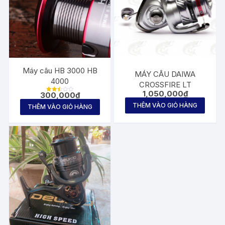
Máy câu HB 3000 HB
MÁY CÂU DAIWA
4000
CROSSFIRE LT
1,050,000
₫
300,000
₫
Được
xếp
THÊM VÀO GIỎ HÀNG
THÊM VÀO GIỎ HÀNG
hạng
2.46
5
sao