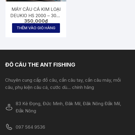
MÁY CÂU CÁ KIM LOẠI
DEUKIO HS 2000 – 3000
350,000
₫
– 4000
THÊM VÀO GIỎ HÀNG
ĐỒ CÂU THE ANT FISHING
Chuyên cung cấp đồ câu, cần câu tay, cần câu máy, mồi
câu, phụ kiện câu cá, cước dù... chính hãng
83 Kẻ Đọng, Đức Minh, Đăk Mil, Đăk Nông Đắk Mil,
Đắk Nông
097 564 9536