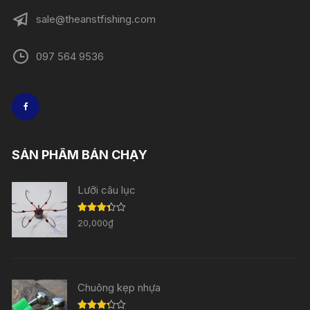
sale@theanstfishing.com
097 564 9536
SẢN PHẨM BÁN CHẠY
Lưỡi câu lục
Được
20,000
₫
xếp
hạng
3.33
5
sao
Chuông kẹp nhựa