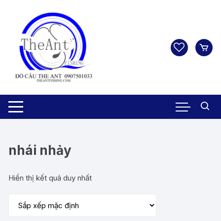
Chuyển
tới
nội
dung
nhái nhảy
Hiển thị kết quả duy nhất