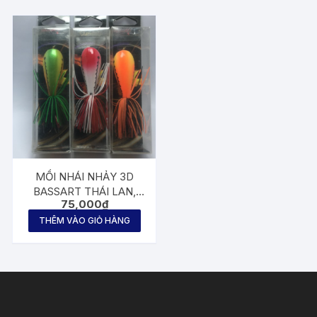
MỒI NHÁI NHẢY 3D
BASSART THÁI LAN,
75,000
₫
CÂU LURE RÊ, CÁ LÓC (
CHUỐI , QUẢ )
THÊM VÀO GIỎ HÀNG