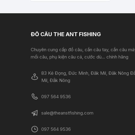
ĐỒ CÂU THE ANT FISHING
Chuyên cung cấp đồ câu, cần câu tay, cần câu má
mồi câu, phụ kiện câu cá, cước dù... chính hãng
83 Kẻ Đọng, Đức Minh, Đăk Mil, Đăk Nông Đ
Mil, Đắk Nông
097 564 9536
sale@theanstfishing.com
097 564 9536