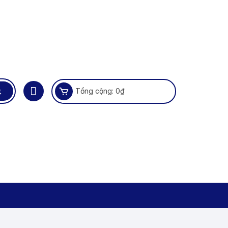
Tổng cộng:
0
₫