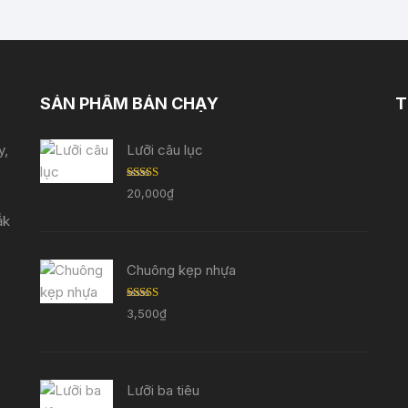
SẢN PHẨM BÁN CHẠY
T
y,
Lưỡi câu lục
Được
20,000
₫
xếp
hạng
ắk
3.33
5
sao
Chuông kẹp nhựa
Được
3,500
₫
xếp
hạng
3.29
5
sao
Lưỡi ba tiêu