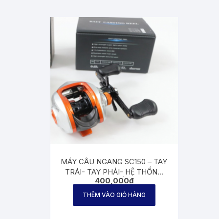
MÁY CÂU NGANG SC150 – TAY
TRÁI- TAY PHẢI- HỆ THỐNG
400,000
₫
CHÔNG RỐI DÂY
THÊM VÀO GIỎ HÀNG