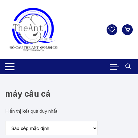
Chuyển
tới
nội
dung
máy câu cá
Hiển thị kết quả duy nhất