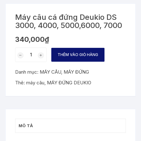
Máy câu cá đứng Deukio DS
3000, 4000, 5000,6000, 7000
340,000
₫
Máy
THÊM VÀO GIỎ HÀNG
câu
cá
Danh mục:
MÁY CÂU
,
MÁY ĐỨNG
đứng
Deukio
Thẻ:
máy câu
,
MÁY ĐỨNG DEUKIO
DS
3000,
4000,
5000,6000,
7000
MÔ TẢ
số
lượng