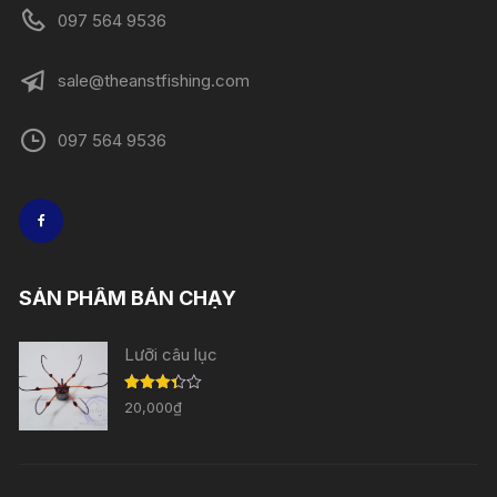
097 564 9536
sale@theanstfishing.com
097 564 9536
SẢN PHẨM BÁN CHẠY
Lưỡi câu lục
Được
20,000
₫
xếp
hạng
3.33
5
sao