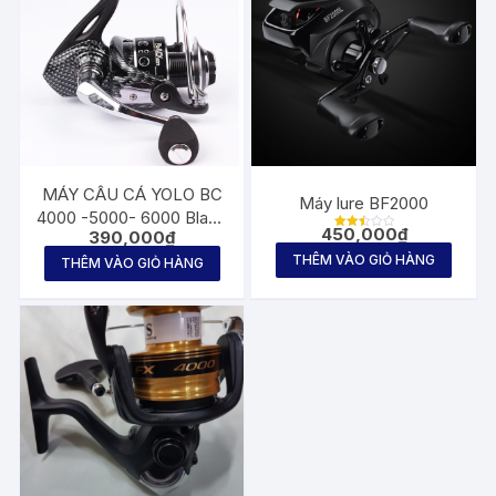
MÁY CÂU CÁ YOLO BC
Máy lure BF2000
4000 -5000- 6000 Black
450,000
₫
390,000
₫
Cracker
Được
xếp
THÊM VÀO GIỎ HÀNG
hạng
THÊM VÀO GIỎ HÀNG
2.57
5
sao