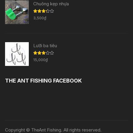
Chuông kẹp nhựa
Được
3,500
₫
xếp
hạng
3.29
5
sao
Lưỡi ba tiêu
Được
15,000
₫
xếp
hạng
3.11
5
sao
THE ANT FISHING FACEBOOK
Copyright © TheAnt Fishing. All rights reserved.