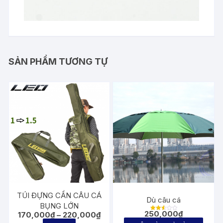
SẢN PHẨM TƯƠNG TỰ
TÚI ĐỰNG CẦN CÂU CÁ
Dù câu cá
BỤNG LỚN
250,000
₫
Khoảng
170,000
₫
–
220,000
₫
Được
giá:
xếp