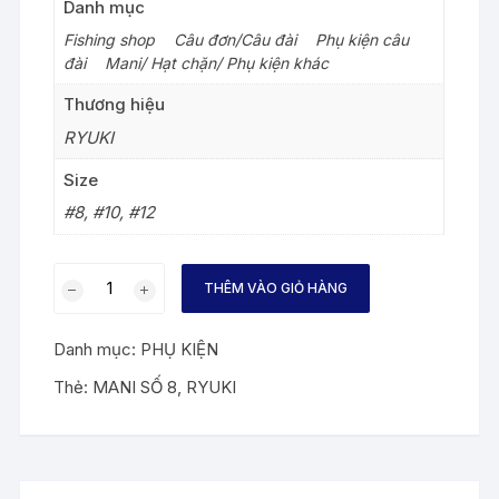
Danh mục
Fishing shop
>
Câu đơn/Câu đài
>
Phụ kiện câu
đài
>
Mani/ Hạt chặn/ Phụ kiện khác
Thương hiệu
RYUKI
Size
#8, #10, #12
MANI
THÊM VÀO GIỎ HÀNG
SỐ
8
Danh mục:
PHỤ KIỆN
RYUKI
số
Thẻ:
MANI SỐ 8
,
RYUKI
lượng