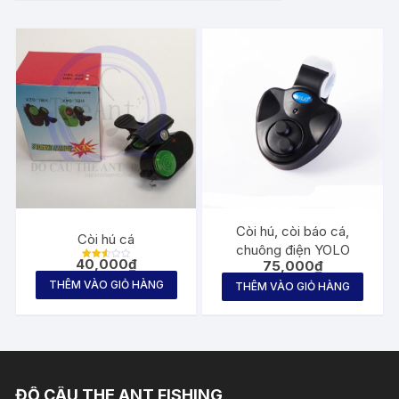
Còi hú, còi báo cá,
Còi hú cá
chuông điện YOLO
40,000
₫
75,000
₫
Được
xếp
THÊM VÀO GIỎ HÀNG
hạng
THÊM VÀO GIỎ HÀNG
2.52
5
sao
ĐỒ CÂU THE ANT FISHING