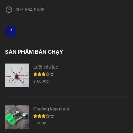
097 564 9536
SẢN PHẨM BÁN CHẠY
Lưỡi câu lục
Được
20,000
₫
xếp
hạng
3.33
5
sao
Chuông kẹp nhựa
Được
3,500
₫
xếp
hạng