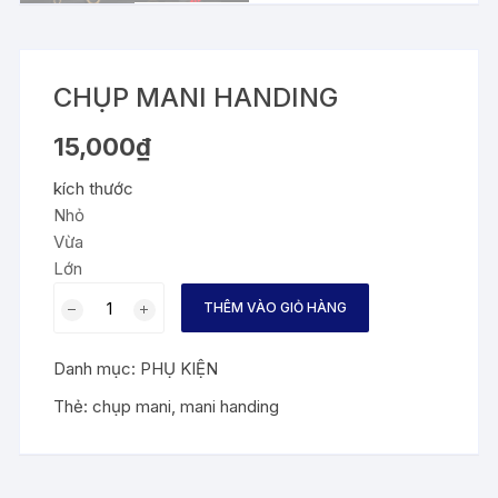
CHỤP MANI HANDING
15,000
₫
kích thước
Nhỏ
Vừa
Lớn
CHỤP
THÊM VÀO GIỎ HÀNG
MANI
HANDING
Danh mục:
PHỤ KIỆN
số
lượng
Thẻ:
chụp mani
,
mani handing