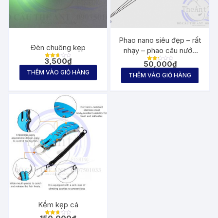
Phao nano siêu đẹp – rất
Đèn chuông kẹp
nhạy – phao câu nước
sâu
3,500
₫
50,000
₫
Được
Được
xếp
xếp
THÊM VÀO GIỎ HÀNG
hạng
THÊM VÀO GIỎ HÀNG
hạng
2.65
2.36
5
5
sao
sao
Kềm kẹp cá