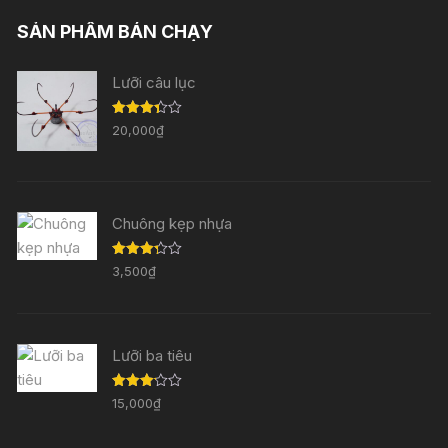
SẢN PHẨM BÁN CHẠY
Lưỡi câu lục
Được
20,000
₫
xếp
hạng
3.33
5
sao
Chuông kẹp nhựa
Được
3,500
₫
xếp
hạng
3.29
5
sao
Lưỡi ba tiêu
Được
15,000
₫
xếp
hạng
3.11
5