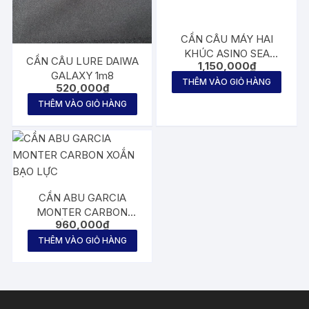
CẦN CÂU MÁY HAI
KHÚC ASINO SEA
CẦN CÂU LURE DAIWA
1,150,000
₫
SLICKER IMPETUS 2m1
GALAXY 1m8
THÊM VÀO GIỎ HÀNG
520,000
₫
THÊM VÀO GIỎ HÀNG
CẦN ABU GARCIA
MONTER CARBON
960,000
₫
XOẮN BẠO LỰC
THÊM VÀO GIỎ HÀNG