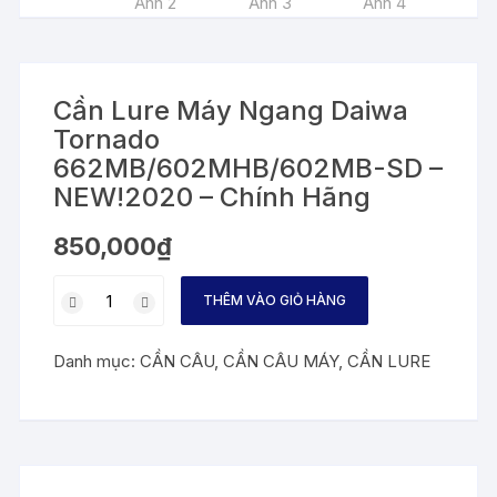
Cần Lure Máy Ngang Daiwa
Tornado
662MB/602MHB/602MB-SD –
NEW!2020 – Chính Hãng
850,000
₫
Cần
THÊM VÀO GIỎ HÀNG
Lure
Máy
Danh mục:
CẦN CÂU
,
CẦN CÂU MÁY
,
CẦN LURE
Ngang
Daiwa
Tornado
662MB/602MHB/602MB-
SD