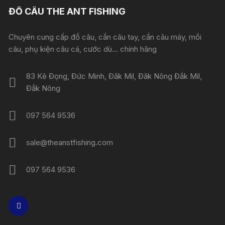
ĐỒ CÂU THE ANT FISHING
Chuyên cung cấp đồ câu, cần câu tay, cần câu máy, mồi
câu, phụ kiện câu cá, cước dù... chính hãng
83 Kẻ Đọng, Đức Minh, Đăk Mil, Đăk Nông Đắk Mil,
Đắk Nông
097 564 9536
sale@theanstfishing.com
097 564 9536