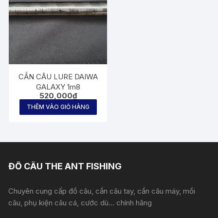
CẦN CÂU LURE DAIWA
GALAXY 1m8
520,000
₫
THÊM VÀO GIỎ HÀNG
ĐỒ CÂU THE ANT FISHING
Chuyên cung cấp đồ câu, cần câu tay, cần câu máy, mồi
câu, phụ kiện câu cá, cước dù... chính hãng