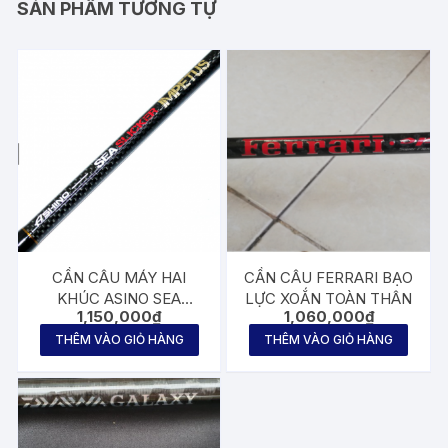
SẢN PHẨM TƯƠNG TỰ
CẦN CÂU MÁY HAI
CẦN CÂU FERRARI BẠO
KHÚC ASINO SEA
LỰC XOẮN TOÀN THÂN
1,150,000
₫
1,060,000
₫
SLICKER IMPETUS 2m1
THÊM VÀO GIỎ HÀNG
THÊM VÀO GIỎ HÀNG