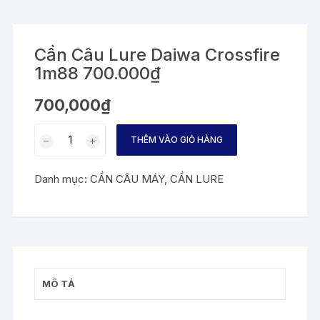
Cần Câu Lure Daiwa Crossfire
1m88 700.000₫
700,000
₫
Cần
THÊM VÀO GIỎ HÀNG
Câu
Lure
Danh mục:
CẦN CÂU MÁY
,
CẦN LURE
Daiwa
Crossfire
1m88
700.000₫
số
lượng
MÔ TẢ