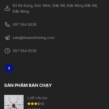
83 Kẻ Đọng, Đức Minh, Đăk Mil, Đăk Nông Đắk Mil,
Đắk Nông
097 564 9536
sale@theanstfishing.com
097 564 9536
SẢN PHẨM BÁN CHẠY
Lưỡi câu lục
Được