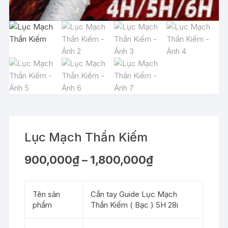
Lục Mạch Thần Kiếm
Khoảng
900,000
₫
–
1,800,000
₫
giá:
từ
900,000₫
đến
Tên sản
Cần tay Guide Lục Mạch
1,800,000₫
phẩm
Thần Kiếm ( Bạc ) 5H 28i