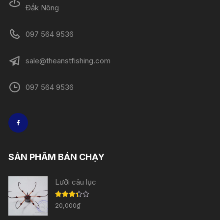
Đắk Nông
097 564 9536
sale@theanstfishing.com
097 564 9536
SẢN PHẨM BÁN CHẠY
Lưỡi câu lục
Được
20,000
₫
xếp
hạng