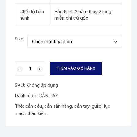
Chế độ bảo
Bảo hành 2 năm thay 2 lóng
hành
miễn phí trừ gốc
Size
Lục
THÊM VÀO GIỎ HÀNG
Mạch
Thần
SKU:
Không áp dụng
Kiếm
số
Danh mục:
CẦN TAY
lượng
Thẻ:
cần câu
,
cần săn hàng
,
cần tay
,
guild
,
lục
mạch thần kiếm