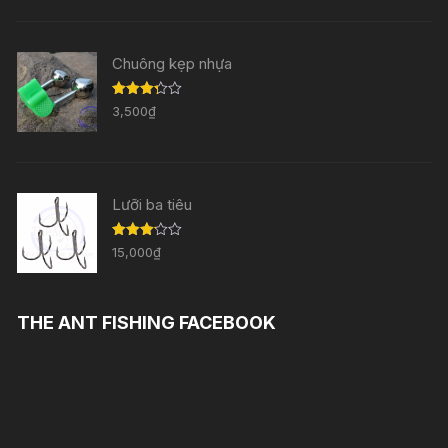
3.33
5
sao
Chuông kẹp nhựa
Được
3,500
₫
xếp
hạng
3.29
5
sao
Lưỡi ba tiêu
Được
15,000
₫
xếp
hạng
3.11
5
sao
THE ANT FISHING FACEBOOK