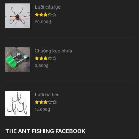
Lưỡi câu lục
Được
20,000
₫
xếp
hạng
3.33
5
sao
Chuông kẹp nhựa
Được
3,500
₫
xếp
hạng
3.29
5
sao
Lưỡi ba tiêu
Được
15,000
₫
xếp
hạng
3.11
5
sao
THE ANT FISHING FACEBOOK