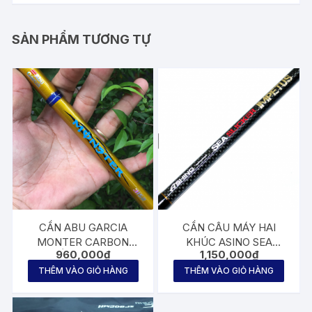
SẢN PHẨM TƯƠNG TỰ
CẦN ABU GARCIA
CẦN CÂU MÁY HAI
MONTER CARBON
KHÚC ASINO SEA
960,000
₫
1,150,000
₫
XOẮN BẠO LỰC
SLICKER IMPETUS 2m1
THÊM VÀO GIỎ HÀNG
THÊM VÀO GIỎ HÀNG