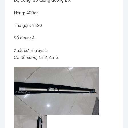
Độ cứng: 35 tương đương BX
Nặng: 400gr
Thu gọn: 1m20
Số đoạn: 4
Xuất xứ: malaysia
Có đủ size:, 4m2, 4m5