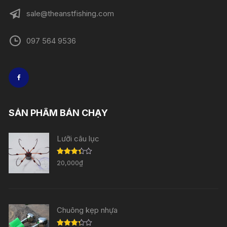
sale@theanstfishing.com
097 564 9536
SẢN PHẨM BÁN CHẠY
Lưỡi câu lục
Được
20,000
₫
xếp
hạng
3.33
5
sao
Chuông kẹp nhựa