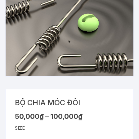
BỘ CHIA MÓC ĐÔI
Khoảng
50,000
₫
–
100,000
₫
giá:
từ
SIZE
50,000₫
đến
100,000₫