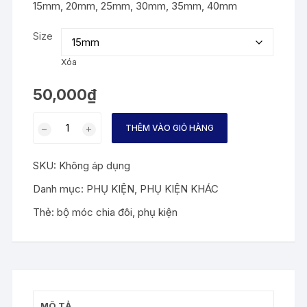
15mm, 20mm, 25mm, 30mm, 35mm, 40mm
Size
Xóa
50,000
₫
BỘ
THÊM VÀO GIỎ HÀNG
CHIA
MÓC
SKU:
Không áp dụng
ĐÔI
số
Danh mục:
PHỤ KIỆN
,
PHỤ KIỆN KHÁC
lượng
Thẻ:
bộ móc chia đôi
,
phụ kiện
MÔ TẢ