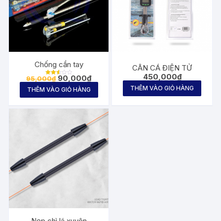
Chống cần tay
CÂN CÁ ĐIỆN TỬ
450,000
₫
Giá
Giá
90,000
₫
95,000
₫
Được
gốc
hiện
xếp
THÊM VÀO GIỎ HÀNG
THÊM VÀO GIỎ HÀNG
hạng
là:
tại
2.55
95,000₫.
là:
5
sao
90,000₫.
Nẹp chì lá xuyên