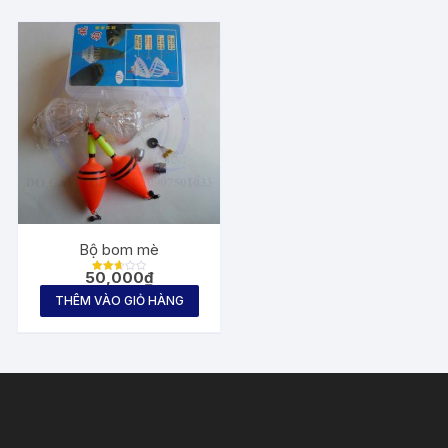
Bộ bom mè
50,000
₫
Được
xếp
THÊM VÀO GIỎ HÀNG
hạng
2.67
5
sao