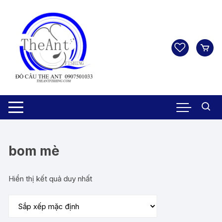
Chuyển
tới
nội
dung
bom mè
Hiển thị kết quả duy nhất