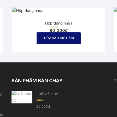
Hộp đựng nhựa
80,000
₫
Được
xếp
hạng
THÊM VÀO GIỎ HÀNG
2.71
5 sao
SẢN PHẨM BÁN CHẠY
T
y,
Lưỡi câu lục
Được
20,000
₫
xếp
hạng
ắk
3.33
5