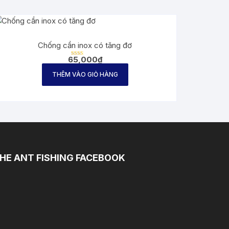
Chống cần inox có tăng đơ
65,000
₫
Được
xếp
hạng
THÊM VÀO GIỎ HÀNG
2.31
5 sao
HE ANT FISHING FACEBOOK