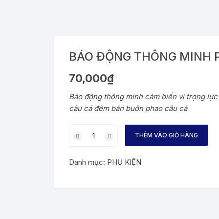
BÁO ĐỘNG THÔNG MINH 
70,000
₫
Báo động thông minh cảm biến vi trọng lực 
câu cá đêm bán buôn phao câu cá
BÁO
THÊM VÀO GIỎ HÀNG
ĐỘNG
THÔNG
Danh mục:
PHỤ KIỆN
MINH
PHÁT
SÁNG
số
lượng