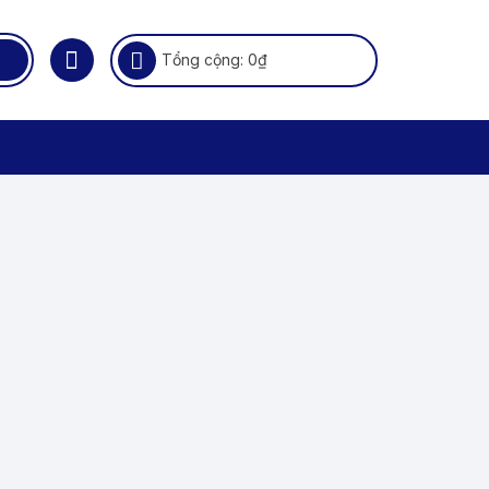
Tổng cộng:
0
₫