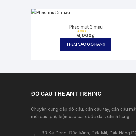
Phao mút 3 màu
6,000
₫
Được
xếp
hạng
THÊM VÀO GIỎ HÀNG
2.65
5 sao
ĐỒ CÂU THE ANT FISHING
Chuyên cung cấp đồ câu, cần câu tay, cần câu má
mồi câu, phụ kiện câu cá, cước dù... chính hãng
83 Kẻ Đọng, Đức Minh, Đăk Mil, Đăk Nông Đ