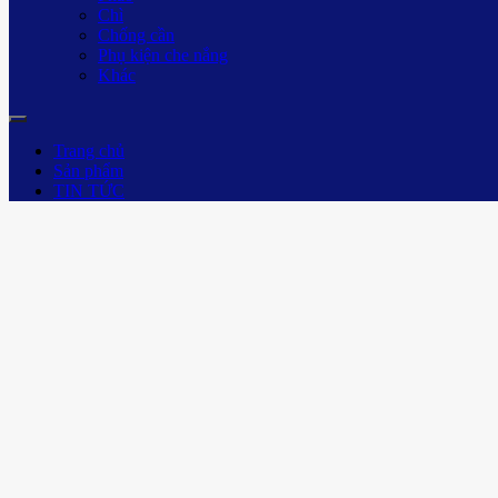
Chì
Chống cần
Phụ kiện che nắng
Khác
Trang chủ
Sản phẩm
TIN TỨC