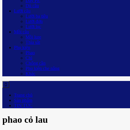
Dây PE
Dù câu
Lưỡi câu
Lưỡi ba tiêu
Lưỡi đơn
Lưỡi lục
Mồi câu
Mồi lure
Thìa sắt
Phụ kiện
Phao
Chì
Chống cần
Phụ kiện che nắng
Khác
Trang chủ
Sản phẩm
TIN TỨC
phao cỏ lau