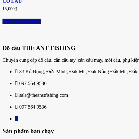
CỎ LAU
15,000
₫
Thêm vào giỏ hàng
Đồ câu THE ANT FISHING
Chuyên cung cấp đồ câu, cần câu tay, cần câu máy, mồi câu, phụ kiện
83 Kẻ Đọng, Đức Minh, Đăk Mil, Đăk Nông Đắk Mil, Đắk
097 564 9536
sale@theanstfishing.com
097 564 9536
Sản phẩm bán chạy