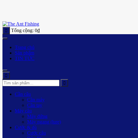
Tổng cộng:
0
₫
Trang chủ
Sản phẩm
TIN TỨC
Cần câu
Cần máy
Cần tay
Máy câu
Máy đứng
Máy ngang (lure)
Cước & dù
Cước câu