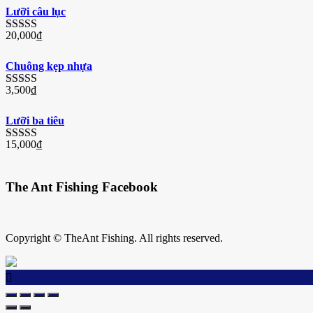
Lưỡi câu lục
20,000
₫
Được
xếp
hạng
Chuông kẹp nhựa
3.33
5
sao
3,500
₫
Được
xếp
hạng
Lưỡi ba tiêu
3.29
5
sao
15,000
₫
Được
xếp
hạng
3.11
5
The Ant Fishing Facebook
sao
Copyright © TheAnt Fishing. All rights reserved.