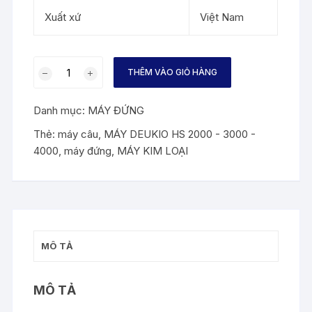
Xuất xứ
Việt Nam
MÁY
THÊM VÀO GIỎ HÀNG
CÂU
CÁ
Danh mục:
MÁY ĐỨNG
KIM
LOẠI
Thẻ:
máy câu
,
MÁY DEUKIO HS 2000 - 3000 -
DEUKIO
4000
,
máy đứng
,
MÁY KIM LOẠI
HS
2000
-
3000
-
MÔ TẢ
4000
số
lượng
MÔ TẢ