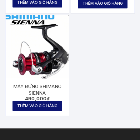
THÊM VÀO GIỎ HÀNG
hạng
THÊM VÀO GIỎ HÀNG
2.71
5
sao
MÁY ĐỨNG SHIMANO
SIENNA
490,000
₫
THÊM VÀO GIỎ HÀNG