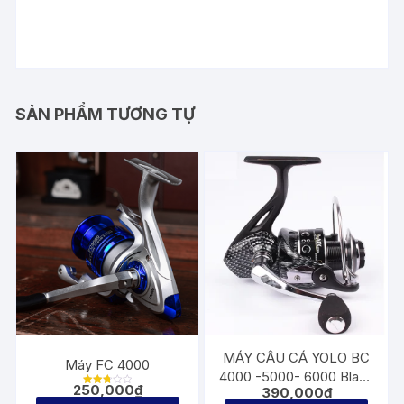
SẢN PHẨM TƯƠNG TỰ
MÁY CÂU CÁ YOLO BC
Máy FC 4000
4000 -5000- 6000 Black
250,000
₫
390,000
₫
Cracker
Được
xếp