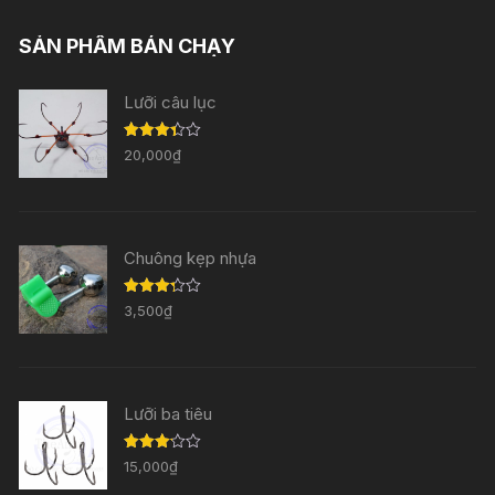
SẢN PHẨM BÁN CHẠY
Lưỡi câu lục
Được
20,000
₫
xếp
hạng
3.33
5
sao
Chuông kẹp nhựa
Được
3,500
₫
xếp
hạng
3.29
5
sao
Lưỡi ba tiêu
Được
15,000
₫
xếp
hạng