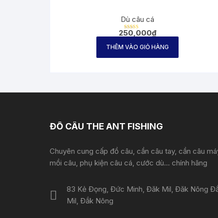
Dù câu cá
250,000
₫
Được
xếp
hạng
THÊM VÀO GIỎ HÀNG
2.67
5 sao
ĐỒ CÂU THE ANT FISHING
Chuyên cung cấp đồ câu, cần câu tay, cần câu má
mồi câu, phụ kiện câu cá, cước dù... chính hãng
83 Kẻ Đọng, Đức Minh, Đăk Mil, Đăk Nông Đ
Mil, Đắk Nông