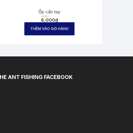
Ốp cần tay
6,000
₫
Được
xếp
hạng
THÊM VÀO GIỎ HÀNG
2.61
5 sao
HE ANT FISHING FACEBOOK