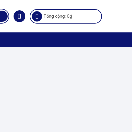
Tổng cộng:
0
₫