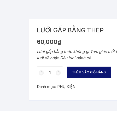
LƯỚI GẤP BẰNG THÉP
60,000
₫
Lưới gấp bằng thép không gỉ Tam giác mắt t
lưới dày đặc Đầu lưới đánh cá
LƯỚI
THÊM VÀO GIỎ HÀNG
GẤP
BẰNG
Danh mục:
PHỤ KIỆN
THÉP
số
lượng