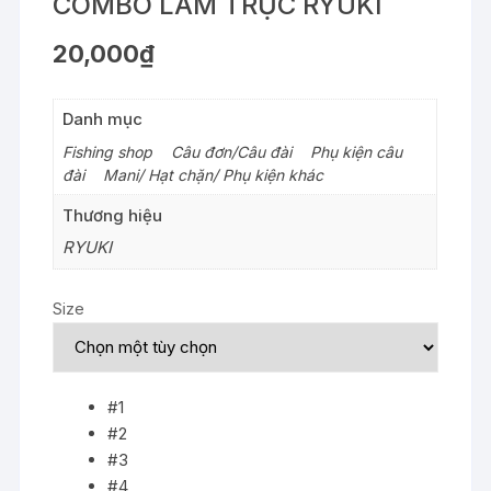
COMBO LÀM TRỤC RYUKI
20,000
₫
Danh mục
Fishing shop
>
Câu đơn/Câu đài
>
Phụ kiện câu
đài
>
Mani/ Hạt chặn/ Phụ kiện khác
Thương hiệu
RYUKI
Size
#1
#2
#3
#4