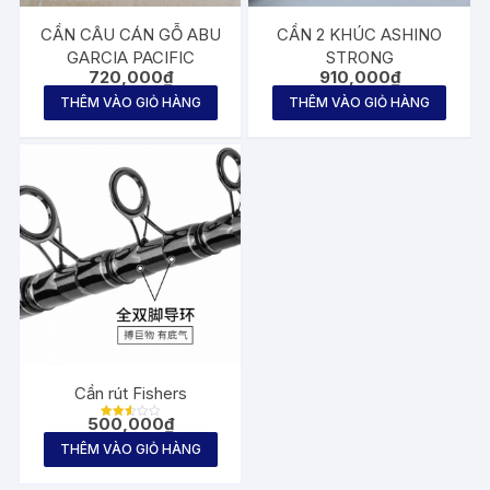
CẦN CÂU CÁN GỖ ABU
CẦN 2 KHÚC ASHINO
GARCIA PACIFIC
STRONG
720,000
₫
910,000
₫
THÊM VÀO GIỎ HÀNG
THÊM VÀO GIỎ HÀNG
Cần rút Fishers
500,000
₫
Được
xếp
THÊM VÀO GIỎ HÀNG
hạng
2.60
5
sao