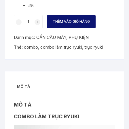
#5
COMBO
THÊM VÀO GIỎ HÀNG
LÀM
TRỤC
Danh mục:
CẦN CÂU MÁY
,
PHỤ KIỆN
RYUKI
số
Thẻ:
combo
,
combo làm trục ryuki
,
trục ryuki
lượng
MÔ TẢ
MÔ TẢ
COMBO LÀM TRỤC RYUKI