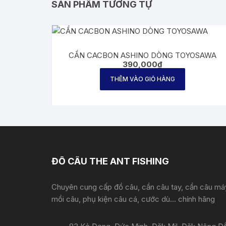
SẢN PHẨM TƯƠNG TỰ
CẦN CACBON ASHINO DÒNG TOYOSAWA
390,000
₫
THÊM VÀO GIỎ HÀNG
ĐỒ CÂU THE ANT FISHING
Chuyên cung cấp đồ câu, cần câu tay, cần câu má
mồi câu, phụ kiện câu cá, cước dù... chính hãng