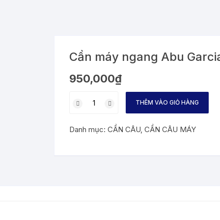
Cần máy ngang Abu Garc
950,000
₫
Cần
THÊM VÀO GIỎ HÀNG
máy
ngang
Danh mục:
CẦN CÂU
,
CẦN CÂU MÁY
Abu
Garcia
ProMax
PmaxC662MH
số
lượng