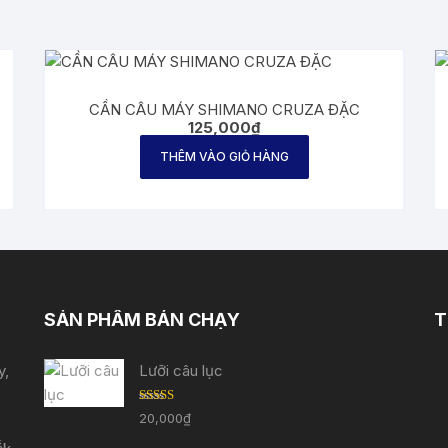
CẦN CÂU MÁY SHIMANO CRUZA ĐẶC
125,000
₫
THÊM VÀO GIỎ HÀNG
SẢN PHẨM BÁN CHẠY
T
y,
Lưỡi câu lục
Được
20,000
₫
xếp
hạng