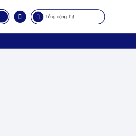
Tổng cộng:
0
₫