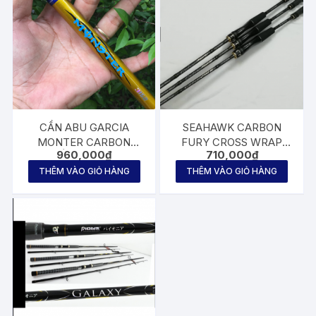
CẦN ABU GARCIA
SEAHAWK CARBON
MONTER CARBON
FURY CROSS WRAP
960,000
₫
710,000
₫
XOẮN BẠO LỰC
SPINNING / CASTING
ROD Size 6.0″ / 6.6″ /
THÊM VÀO GIỎ HÀNG
THÊM VÀO GIỎ HÀNG
7.0″