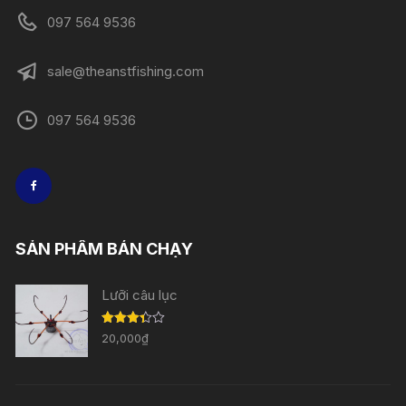
097 564 9536
sale@theanstfishing.com
097 564 9536
SẢN PHẨM BÁN CHẠY
Lưỡi câu lục
Được
20,000
₫
xếp
hạng
3.33
5
sao