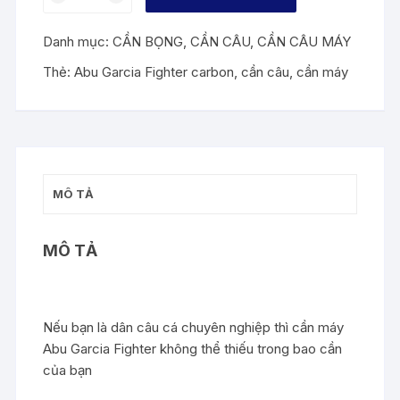
MÁY
ABU
Danh mục:
CẦN BỌNG
,
CẦN CÂU
,
CẦN CÂU MÁY
GARCIA
FiGHTER
Thẻ:
Abu Garcia Fighter carbon
,
cần câu
,
cần máy
CARBON
số
lượng
MÔ TẢ
MÔ TẢ
Nếu bạn là dân câu cá chuyên nghiệp thì cần máy
Abu Garcia Fighter không thể thiếu trong bao cần
của bạn