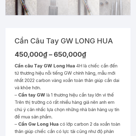
Cần Câu Tay GW LONG HUA
Khoảng
450,000
₫
–
650,000
₫
giá:
từ
Cần câu Tay GW Long Hua
4H là chiếc cần đến
450,000₫
đến
từ thương hiệu nỗi tiếng GW chính hãng, mẫu mới
650,000₫
nhất 2022 carbon vàng xoắn toàn thân giúp cần dai
và khỏe hơn.
–
Cần tay GW
là 1 thương hiệu cần tay lớn vì thế
Trên thị trường có rất nhiều hàng giả nên anh em
chú ý cân nhấc lựa chọn những nhà bán hàng uy tín
để mua sản phẩm.
–
Cần Gw Long Hua
có lớp carbon 2 da xoắn toàn
thân giúp chiếc cần có lực tải cũng như độ phản