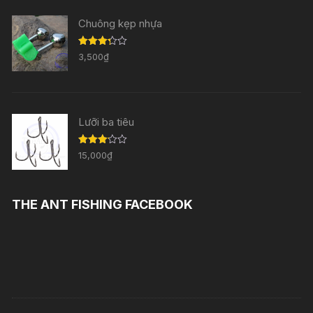
Chuông kẹp nhựa
Được
3,500
₫
xếp
hạng
3.29
5
sao
Lưỡi ba tiêu
Được
15,000
₫
xếp
hạng
3.11
5
sao
THE ANT FISHING FACEBOOK