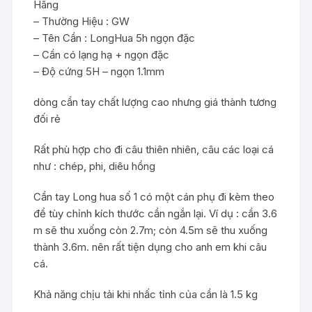
Hãng
– Thường Hiệu : GW
– Tên Cần : LongHua 5h ngọn đặc
– Cần có lạng hạ + ngọn đặc
– Độ cứng 5H – ngọn 1.1mm
dòng cần tay chất lượng cao nhưng giá thành tương
đối rẻ
Rất phù hợp cho đi câu thiên nhiên, câu các loại cá
như : chép, phi, diêu hồng
Cần tay Long hua số 1 có một cán phụ đi kèm theo
để tùy chỉnh kích thước cần ngắn lại. Ví dụ : cần 3.6
m sẽ thu xuống còn 2.7m; còn 4.5m sẽ thu xuống
thành 3.6m. nên rất tiện dụng cho anh em khi câu
cá.
Khả năng chịu tải khi nhấc tỉnh của cần là 1.5 kg