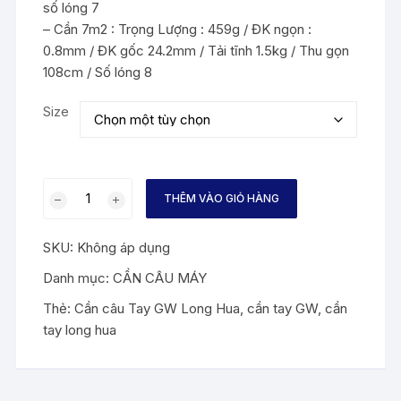
số lóng 7
– Cần 7m2 : Trọng Lượng : 459g / ĐK ngọn :
0.8mm / ĐK gốc 24.2mm / Tải tĩnh 1.5kg / Thu gọn
108cm / Số lóng 8
Size
Cần
THÊM VÀO GIỎ HÀNG
Câu
Tay
SKU:
Không áp dụng
GW
LONG
Danh mục:
CẦN CÂU MÁY
HUA
Thẻ:
Cần câu Tay GW Long Hua
,
cần tay GW
,
cần
số
tay long hua
lượng