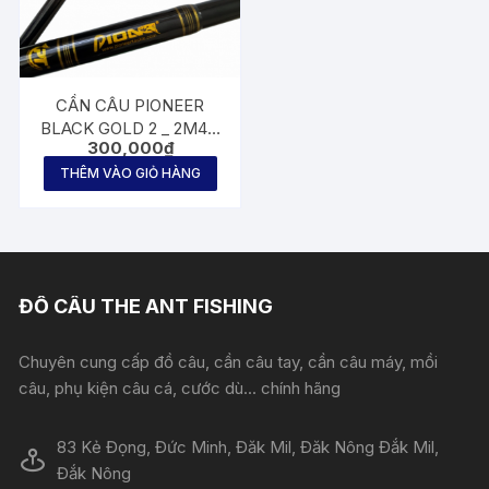
CẦN CÂU PIONEER
BLACK GOLD 2 _ 2M4 _
300,000
₫
2M7 _ 3M
THÊM VÀO GIỎ HÀNG
ĐỒ CÂU THE ANT FISHING
Chuyên cung cấp đồ câu, cần câu tay, cần câu máy, mồi
câu, phụ kiện câu cá, cước dù... chính hãng
83 Kẻ Đọng, Đức Minh, Đăk Mil, Đăk Nông Đắk Mil,
Đắk Nông