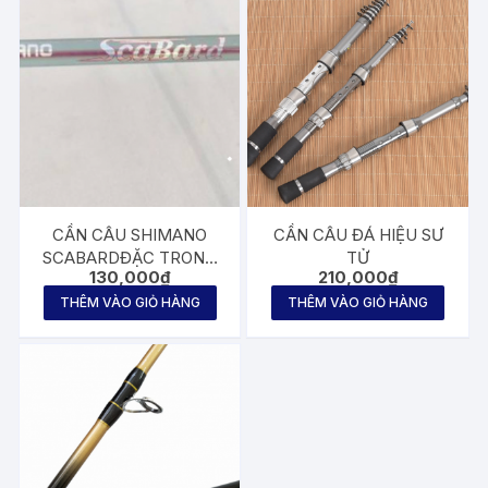
CẦN CÂU SHIMANO
CẦN CÂU ĐÁ HIỆU SƯ
SCABARDĐẶC TRONG
TỬ
130,000
₫
210,000
₫
CÓ TIM CHỈ ĐỎ
THÊM VÀO GIỎ HÀNG
THÊM VÀO GIỎ HÀNG