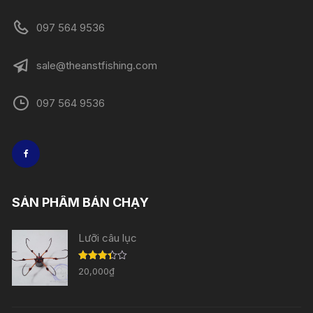
097 564 9536
sale@theanstfishing.com
097 564 9536
SẢN PHẨM BÁN CHẠY
Lưỡi câu lục
Được
20,000
₫
xếp
hạng
3.33
5
sao