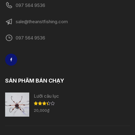
097 564 9536
sale@theanstfishing.com
097 564 9536
SẢN PHẨM BÁN CHẠY
Lưỡi câu lục
Được
20,000
₫
xếp
hạng
3.33
5
sao