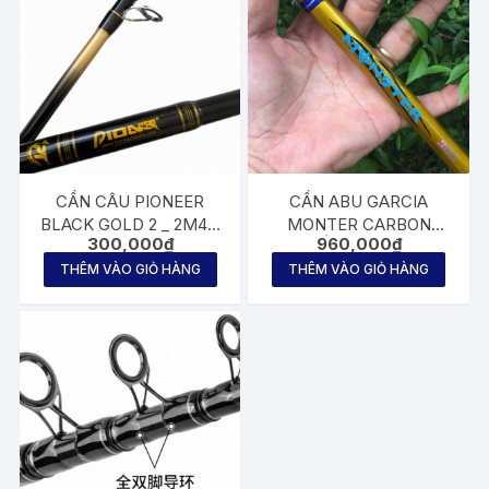
CẦN CÂU PIONEER
CẦN ABU GARCIA
BLACK GOLD 2 _ 2M4 _
MONTER CARBON
300,000
₫
960,000
₫
2M7 _ 3M
XOẮN BẠO LỰC
THÊM VÀO GIỎ HÀNG
THÊM VÀO GIỎ HÀNG