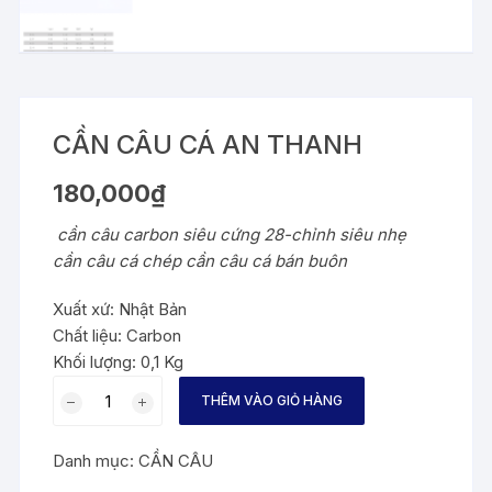
CẦN CÂU CÁ AN THANH
180,000
₫
cần câu carbon siêu cứng 28-chỉnh siêu nhẹ
cần câu cá chép cần câu cá bán buôn
Xuất xứ: Nhật Bản
Chất liệu: Carbon
Khối lượng: 0,1 Kg
CẦN
THÊM VÀO GIỎ HÀNG
CÂU
CÁ
Danh mục:
CẦN CÂU
AN