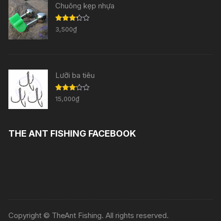
Chuông kẹp nhựa
Được
3,500
₫
xếp
hạng
3.29
5
sao
Lưỡi ba tiêu
Được
15,000
₫
xếp
hạng
3.11
5
sao
THE ANT FISHING FACEBOOK
Copyright © TheAnt Fishing. All rights reserved.