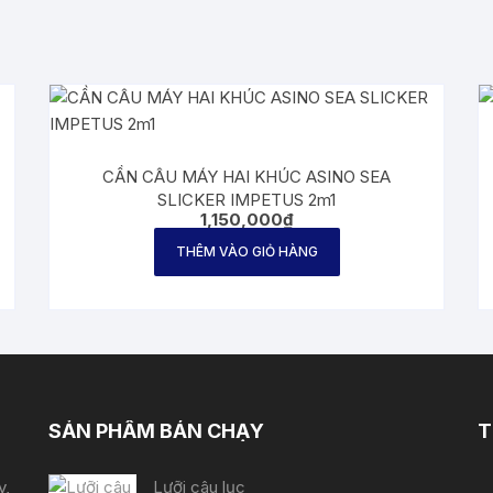
CẦN CÂU MÁY HAI KHÚC ASINO SEA
SLICKER IMPETUS 2m1
1,150,000
₫
THÊM VÀO GIỎ HÀNG
SẢN PHẨM BÁN CHẠY
T
y,
Lưỡi câu lục