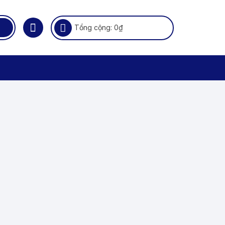
Tổng cộng:
0
₫