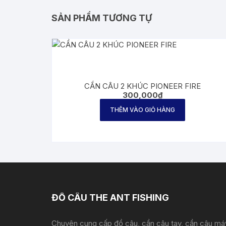
SẢN PHẨM TƯƠNG TỰ
CẦN CÂU 2 KHÚC PIONEER FIRE
300,000
₫
THÊM VÀO GIỎ HÀNG
ĐỒ CÂU THE ANT FISHING
Chuyên cung cấp đồ câu, cần câu tay, cần câu má