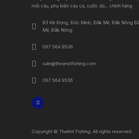
mồi câu, phụ kiện câu cá, cước dù... chính hãng
83 Kẻ Đọng, Đức Minh, Đăk Mil, Đăk Nông Đ
Mil, Đắk Nông
097 564 9536
sale@theanstfishing.com
097 564 9536
Copyright © TheAnt Fishing. All rights reserved.