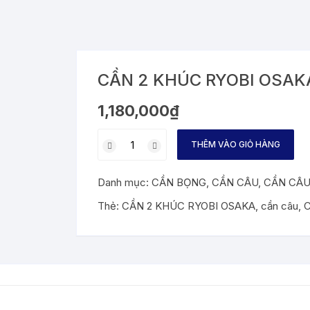
CẦN 2 KHÚC RYOBI OSAK
1,180,000
₫
CẦN
THÊM VÀO GIỎ HÀNG
2
KHÚC
Danh mục:
CẦN BỌNG
,
CẦN CÂU
,
CẦN CÂU
RYOBI
OSAKA
Thẻ:
CẦN 2 KHÚC RYOBI OSAKA
,
cần câu
,
C
BẠO
LỰC
số
lượng