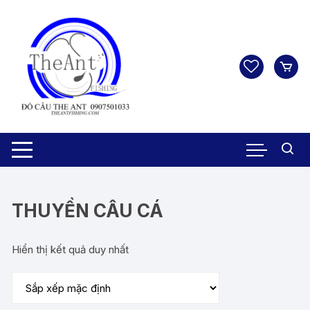
Chuyển
tới
nội
dung
THUYỀN CÂU CÁ
Hiển thị kết quả duy nhất