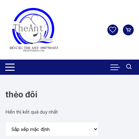
Chuyển
tới
nội
dung
thẻo đôi
Hiển thị kết quả duy nhất