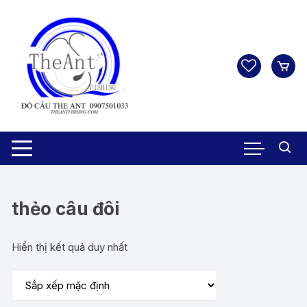
Chuyển
tới
nội
dung
thẻo câu đôi
Hiển thị kết quả duy nhất