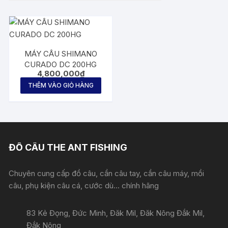
MÁY CÂU SHIMANO
CURADO DC 200HG
4,800,000
₫
THÊM VÀO GIỎ HÀNG
ĐỒ CÂU THE ANT FISHING
Chuyên cung cấp đồ câu, cần câu tay, cần câu máy, mồi
câu, phụ kiện câu cá, cước dù... chính hãng
83 Kẻ Đọng, Đức Minh, Đăk Mil, Đăk Nông Đắk Mil,
Đắk Nông