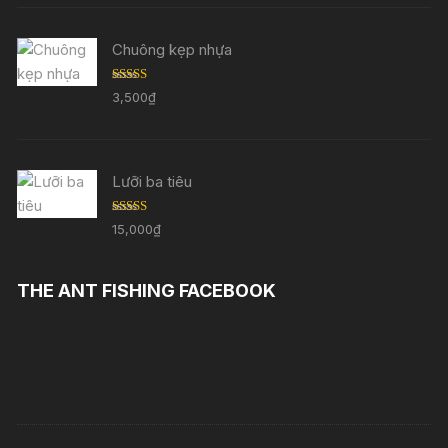
sao
Chuông kẹp nhựa
Được
3,500
₫
xếp
hạng
3.29
5
sao
Lưỡi ba tiêu
Được
15,000
₫
xếp
hạng
3.11
5
sao
THE ANT FISHING FACEBOOK