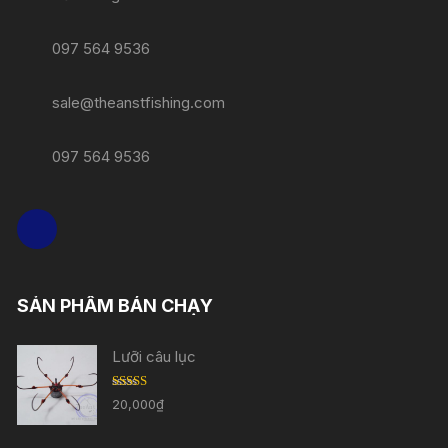
097 564 9536
sale@theanstfishing.com
097 564 9536
SẢN PHẨM BÁN CHẠY
Lưỡi câu lục
Được
20,000
₫
xếp
hạng
3.33
5