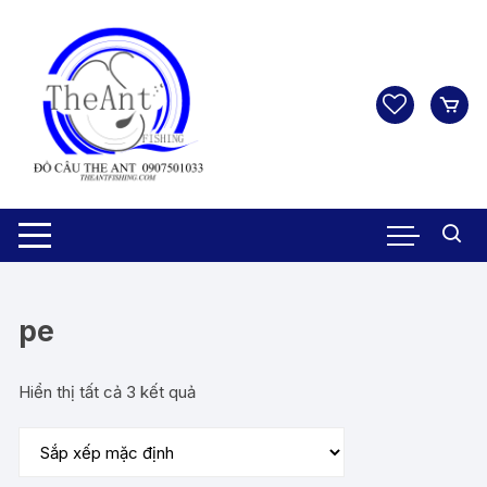
Chuyển
tới
nội
dung
pe
Hiển thị tất cả 3 kết quả