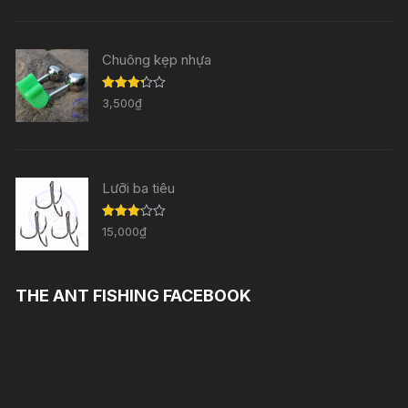
3.33
5
sao
Chuông kẹp nhựa
Được
3,500
₫
xếp
hạng
3.29
5
sao
Lưỡi ba tiêu
Được
15,000
₫
xếp
hạng
3.11
5
sao
THE ANT FISHING FACEBOOK