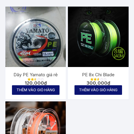
Dây PE Yamato giá rẻ
PE 8x Chi Blade
120,000
₫
300,000
₫
Được
Được
xếp
xếp
THÊM VÀO GIỎ HÀNG
THÊM VÀO GIỎ HÀNG
hạng
hạng
2.51
2.59
5
5
sao
sao