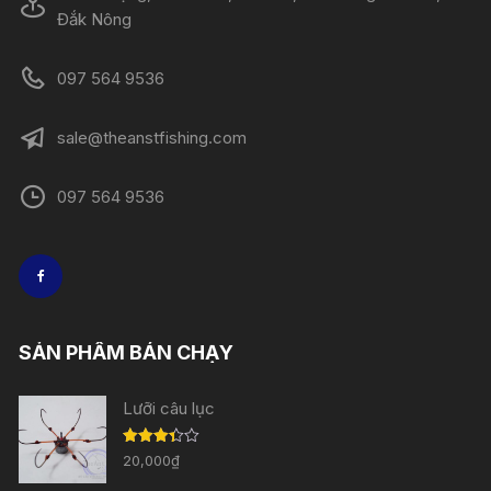
Đắk Nông
097 564 9536
sale@theanstfishing.com
097 564 9536
SẢN PHẨM BÁN CHẠY
Lưỡi câu lục
Được
20,000
₫
xếp
hạng