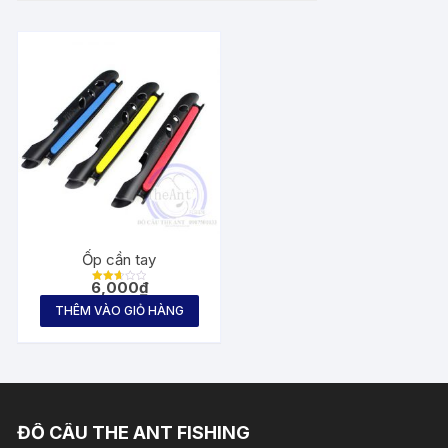
Ốp cần tay
6,000
₫
Được
xếp
THÊM VÀO GIỎ HÀNG
hạng
2.61
5
sao
ĐỒ CÂU THE ANT FISHING