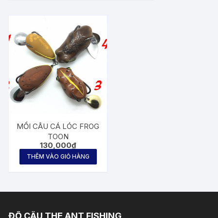
MỒI CÂU CÁ LÓC FROG
TOON
130,000
₫
THÊM VÀO GIỎ HÀNG
ĐỒ CÂU THE ANT FISHING