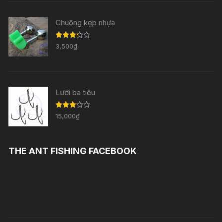
Chuông kẹp nhựa
Được
3,500
₫
xếp
hạng
3.29
5
sao
Lưỡi ba tiêu
Được
15,000
₫
xếp
hạng
3.11
5
sao
THE ANT FISHING FACEBOOK