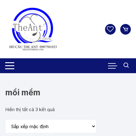
Chuyển
tới
nội
dung
mồi mềm
Hiển thị tất cả 3 kết quả