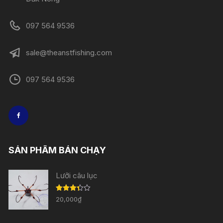
097 564 9536
sale@theanstfishing.com
097 564 9536
SẢN PHẨM BÁN CHẠY
Lưỡi câu lục
Được
20,000
₫
xếp
hạng
3.33
5
sao