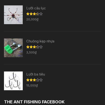
Lưỡi câu lục
Được
20,000
₫
xếp
hạng
3.33
5
sao
Chuông kẹp nhựa
Được
3,500
₫
xếp
hạng
3.29
5
sao
Lưỡi ba tiêu
Được
15,000
₫
xếp
hạng
3.11
5
sao
THE ANT FISHING FACEBOOK