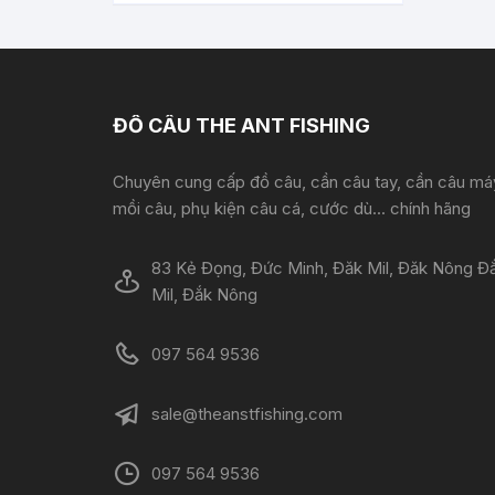
ĐỒ CÂU THE ANT FISHING
Chuyên cung cấp đồ câu, cần câu tay, cần câu má
mồi câu, phụ kiện câu cá, cước dù... chính hãng
83 Kẻ Đọng, Đức Minh, Đăk Mil, Đăk Nông Đ
Mil, Đắk Nông
097 564 9536
sale@theanstfishing.com
097 564 9536