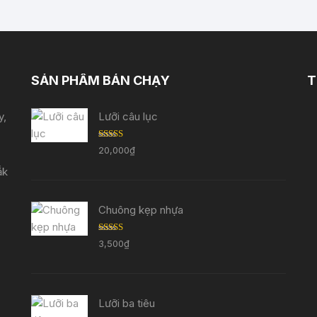
SẢN PHẨM BÁN CHẠY
T
y,
Lưỡi câu lục
Được
20,000
₫
xếp
hạng
ắk
3.33
5
sao
Chuông kẹp nhựa
Được
3,500
₫
xếp
hạng
3.29
5
sao
Lưỡi ba tiêu