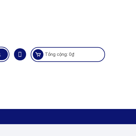
Tổng cộng:
0
₫