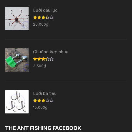
Lưỡi câu lục
Được
20,000
₫
xếp
hạng
3.33
5
sao
Chuông kẹp nhựa
Được
3,500
₫
xếp
hạng
3.29
5
sao
Lưỡi ba tiêu
Được
15,000
₫
xếp
hạng
3.11
5
sao
THE ANT FISHING FACEBOOK