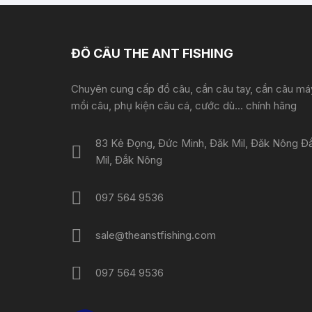
ĐỒ CÂU THE ANT FISHING
Chuyên cung cấp đồ câu, cần câu tay, cần câu má
mồi câu, phụ kiện câu cá, cước dù... chính hãng
83 Kẻ Đọng, Đức Minh, Đăk Mil, Đăk Nông Đ
Mil, Đắk Nông
097 564 9536
sale@theanstfishing.com
097 564 9536