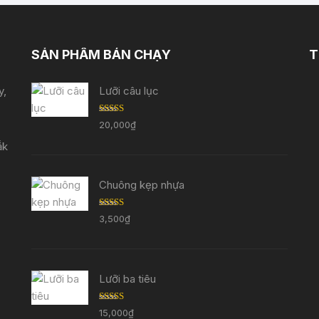
SẢN PHẨM BÁN CHẠY
T
y,
Lưỡi câu lục
Được
20,000
₫
xếp
hạng
ắk
3.33
5
sao
Chuông kẹp nhựa
Được
3,500
₫
xếp
hạng
3.29
5
sao
Lưỡi ba tiêu
Được
15,000
₫