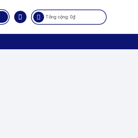
Tổng cộng:
0
₫