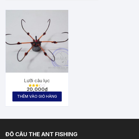
Lưỡi câu lục
20,000
₫
Được
xếp
THÊM VÀO GIỎ HÀNG
hạng
3.33
5 sao
ĐỒ CÂU THE ANT FISHING