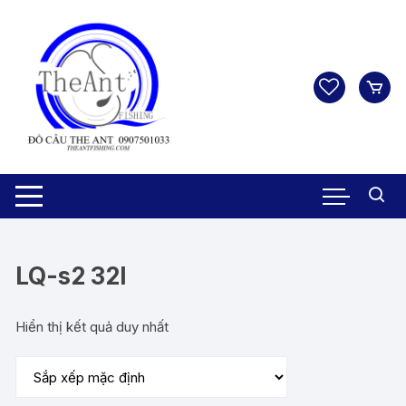
Chuyển
tới
nội
dung
LQ-s2 32l
Hiển thị kết quả duy nhất