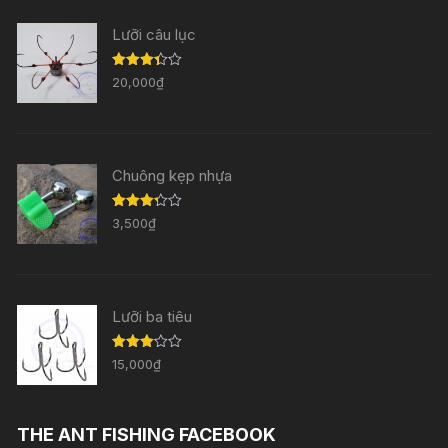
Lưỡi câu lục
Được
20,000
₫
xếp
hạng
3.33
5
sao
Chuông kẹp nhựa
Được
3,500
₫
xếp
hạng
3.29
5
sao
Lưỡi ba tiêu
Được
15,000
₫
xếp
hạng
3.11
5
sao
THE ANT FISHING FACEBOOK