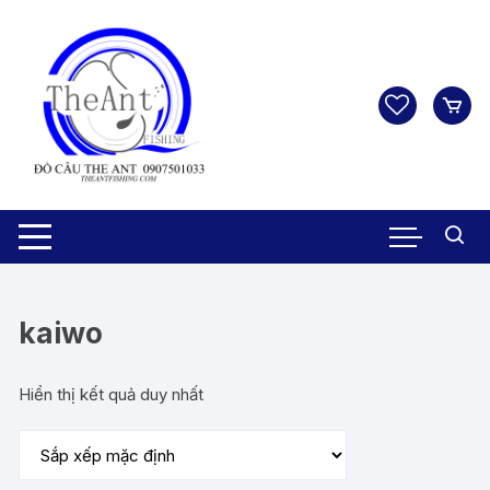
Chuyển
tới
nội
dung
kaiwo
Hiển thị kết quả duy nhất