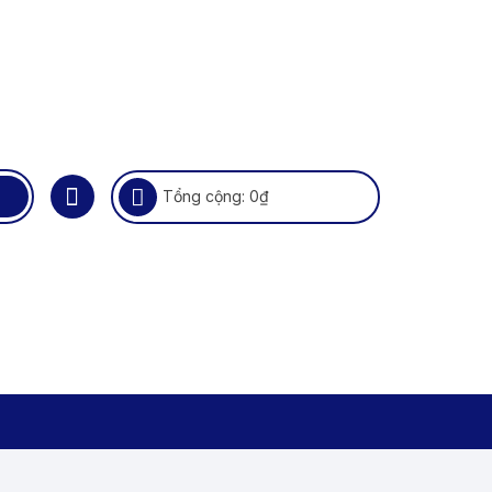
Tổng cộng:
0
₫