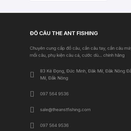
ĐỒ CÂU THE ANT FISHING
Chuyên cung cấp đồ câu, cần câu tay, cần câu má
mồi câu, phụ kiện câu cá, cước dù... chính hãng
83 Kẻ Đọng, Đức Minh, Đăk Mil, Đăk Nông Đ
Mil, Đắk Nông
097 564 9536
sale@theanstfishing.com
097 564 9536