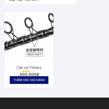
Cần rút Fishers
500,000
₫
Được
xếp
THÊM VÀO GIỎ HÀNG
hạng
2.60
5
sao