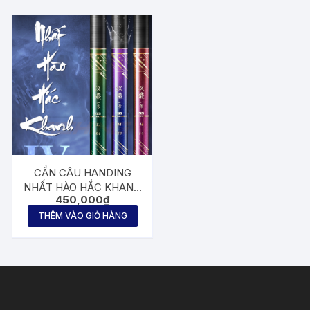
CẦN CÂU HANDING
NHẤT HÀO HẮC KHANH
450,000
₫
TH4
THÊM VÀO GIỎ HÀNG