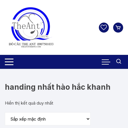
Chuyển
tới
nội
dung
handing nhất hào hắc khanh
Hiển thị kết quả duy nhất