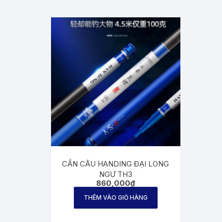
CẦN CÂU HANDING ĐẠI LONG
NGƯ TH3
860,000
₫
THÊM VÀO GIỎ HÀNG