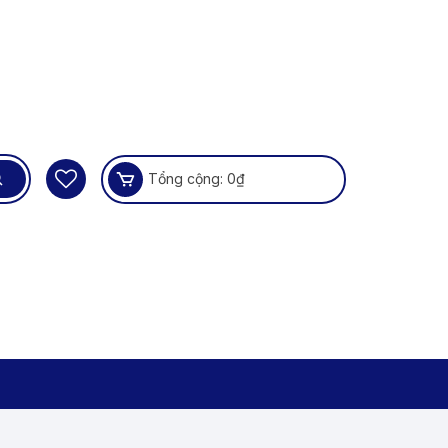
Tổng cộng:
0
₫