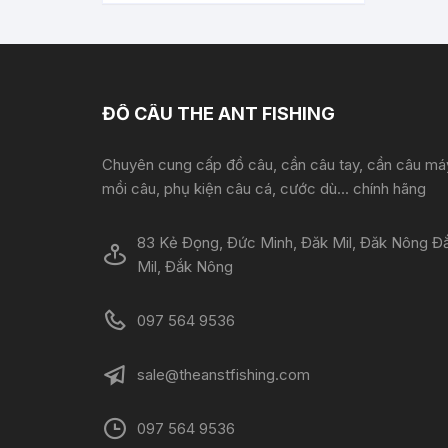
ĐỒ CÂU THE ANT FISHING
Chuyên cung cấp đồ câu, cần câu tay, cần câu má
mồi câu, phụ kiện câu cá, cước dù... chính hãng
83 Kẻ Đọng, Đức Minh, Đăk Mil, Đăk Nông Đ
Mil, Đắk Nông
097 564 9536
sale@theanstfishing.com
097 564 9536