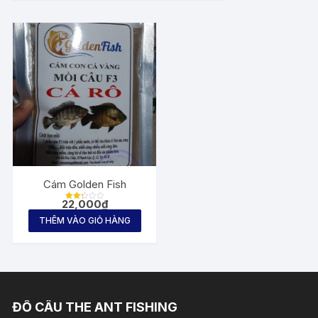
Cám Golden Fish
22,000
₫
Được
xếp
THÊM VÀO GIỎ HÀNG
hạng
2.25
5
sao
ĐỒ CÂU THE ANT FISHING