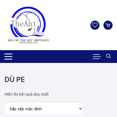
Chuyển
tới
nội
dung
DÙ PE
Hiển thị kết quả duy nhất