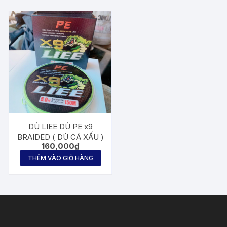
DÙ LIEE DÙ PE x9
BRAIDED ( DÙ CÁ XẤU )
160,000
₫
THÊM VÀO GIỎ HÀNG