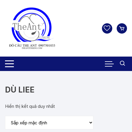
Chuyển
tới
nội
dung
DÙ LIEE
Hiển thị kết quả duy nhất