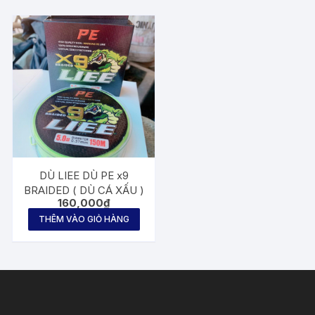
DÙ LIEE DÙ PE x9
BRAIDED ( DÙ CÁ XẤU )
160,000
₫
THÊM VÀO GIỎ HÀNG